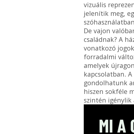
vizuális repreze
jelenítik meg, e
szóhasználatban
De vajon valóban
családnak? A ház
vonatkozó jogok
forradalmi válto
amelyek újragon
kapcsolatban. A
gondolhatunk ar
hiszen sokféle m
szintén igénylik