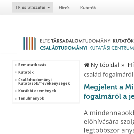
TK és intézetei
Hírek
Kutatók
Nyitóoldal
Hí
Bemutatkozás
Kutatók
család fogalmáról
Családtudományi
Kutatások/Tevékenységek
Megjelent a Mi
Korábbi események
fogalmáról a 
Tanulmányok
A mindennapokb
előhívására szo
legtöbbször anyá